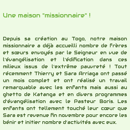
ghetto de Katanga et en divers programmes
d’évangélisation avec le Pasteur Boris. Les
enfants ont tellement touché leur cœur que
Sara est revenue fin novembre pour encore les
bénir et initier nombre d’activités avec eux.
Marie Pierre est venue à nouveau me rejoindre
pour différents programmes avec les femmes
dans son domaine bien spécifique de
l’alimentation à la lumière de la Parole de Dieu.
Elle s’est aussi beaucoup impliquée dans tous
nos programmes de fin d’année où plusieurs
fêtes furent organisées avec et pour les
enfants ! En divers lieux et locaux d’églises
mais aussi à la maison missionnaire et au
ghetto de Katanga où nous avons témoigné et
prié pour beaucoup en même temps que
distribué des sachets de friandises aux
enfants.