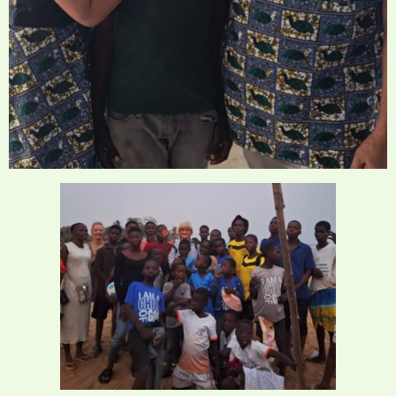
Une maison "missionnaire" !
Depuis sa création au Togo, notre maison
missionnaire a déjà accueilli nombre de frères
et sœurs envoyés par le Seigneur en vue de
l’évangélisation et l’édification dans ces
milieux issus de l’extrême pauvreté ! Tout
récemment Thierry et Sara Arriaga ont passé
un mois complet et ont réalisé un travail
remarquable avec les enfants mais aussi au