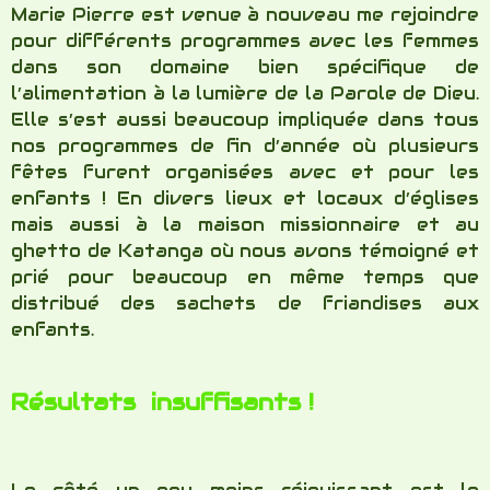
Résultats insuffisants !
Le côté un peu moins réjouissant est le
résultat scolaire ce premier trimestre !
Presque tous nos enfants sont encore en
échec scolaire et le Pasteur Komi discernait
qu’ils ont tous besoin de soutien spirituel pour
leur libération et il proposait de les prendre
dans son camp de prière pour les prochaines
vacances ! Prions que cela soit réalisable, car
c’est à au moins 50 kms et cela nécessitera
une grande organisation pour tous les
déplacer ! La foi triomphera encore !