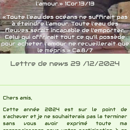
Chers amis,
Cette année 2024 est sur le point de
s’achever et je ne souhaiterais pas la terminer
sans vous avoir exprimé toute ma
reconnaissance pour votre participation à ce
ministère du Lys des Vallées
e
C’est vraiment grâce à notre Dieu d’amour et à
vous tous que cette œuvre missionnaire
continue de se réaliser sur le terrain et tout
particulièrement au Togo durant cette année.
Dieu est BON !
Une maison suffisamment grande pour
accueillir nos 20 enfants sortis de la rue et