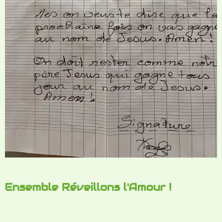
Ensemble Réveillons l'Amour !
2025 sera un autre jour ! Gardons nos cœurs
et nos yeux fixés sur Celui qui est le Maître
des temps et des circonstances ! C’est avec
Lui seul que notre foi triomphera et que la
lumière brillera et éclairera ceux qui sont
encore dans l’obscurité.
Ensemble ne nous lassons pas de réveiller et
choisir l’amour
Que Ses riches bénédictions vous soient
multipliées