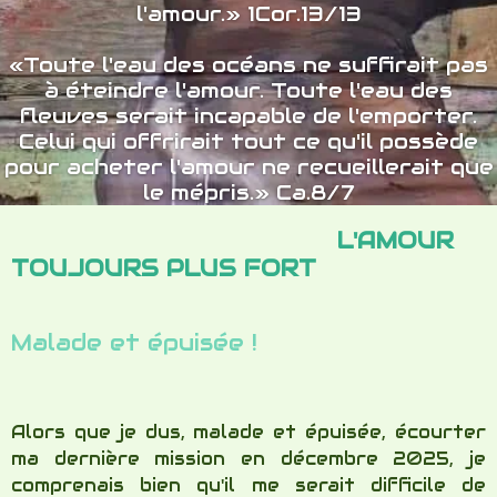
Alors que je dus, malade et épuisée, écourter
ma dernière mission en décembre 2025, je
comprenais bien qu'il me serait difficile de
pouvoir continuer à aller sur le terrain
missionnaire au même rythme, et fêtant ma 74
ème année, ma pensée était d'arrêter après
avoir terminé mon engagement pour cette
année scolaire 25/26. Et en toute sincérité, je
cherchais comment mettre fin à ce parcours
missionnaire entrepris depuis tant d'années ,
et ma famille et des amis proches m'y
encourageaient.