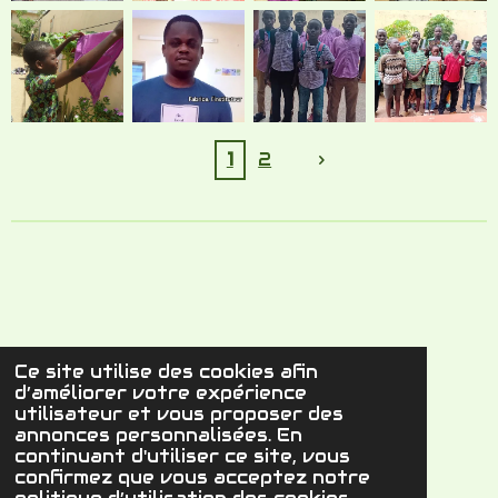
Ce site utilise des cookies afin
d’améliorer votre expérience
F
X
Y
W
utilisateur et vous proposer des
a
o
h
annonces personnalisées. En
© 2023 - 2026 Le Lys Des Vallées
c
u
a
continuant d'utiliser ce site, vous
Propulsé par
Webador
e
T
t
confirmez que vous acceptez notre
b
u
s