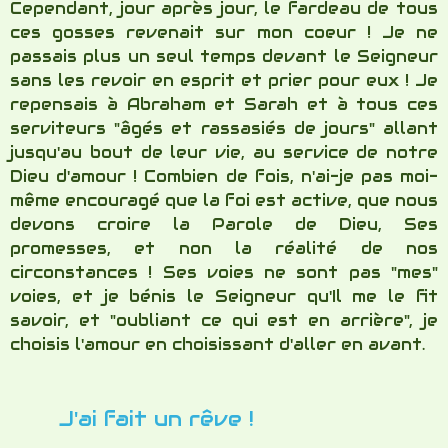
choisis l'amour en choisissant d'aller en avant.
J'ai fait un rêve !
Il y a déjà bien des années, j'eus un songe où
je me voyais avancer sur un chemin, avec un
nouveau manteau d'onction ! Je ne puis donner
ici tous les détails, mais ce qui me marqua le
plus était l'aisance dans laquelle j'avançais et
le fait que je n'avais pas mal aux pieds ( ceux-ci
étant toujours très sensibles !) Le Seigneur
dit que si la prophétie tarde, de ne pas douter
mais de l'attendre, car certainement elle
s'accomplira !