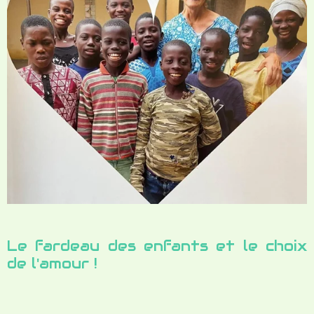
Le fardeau des enfants et le choix
de l'amour !
Cependant, jour après jour, le fardeau de tous
ces gosses revenait sur mon coeur ! Je ne
passais plus un seul temps devant le Seigneur
sans les revoir en esprit et prier pour eux ! Je
repensais à Abraham et Sarah et à tous ces
serviteurs "âgés et rassasiés de jours" allant
jusqu'au bout de leur vie, au service de notre
Dieu d'amour ! Combien de fois, n'ai-je pas moi-
même encouragé que la foi est active, que nous
devons croire la Parole de Dieu, Ses
promesses, et non la réalité de nos
circonstances ! Ses voies ne sont pas "mes"
voies, et je bénis le Seigneur qu'Il me le fit
savoir, et "oubliant ce qui est en arrière", je