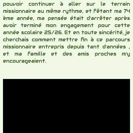
"En effet, dit le Seigneur,
ce que je pense n'a
rien de commun
avec ce que vous pensez,
et
vos façons d'agir
n'ont rien de commun avec les
miennes.
Il y a autant de distance
entre ma
façon d'agir et la vôtre,
entre ce que je pense
et ce que vous pensez,
qu'entre le ciel et la
terre." Es 55/8-9