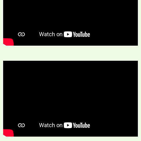
Tous nos enfants accueillis à Avepozo au
Togo, vont bien et leur année scolaire est déjà
bien avancée !
Du fait de l'échec scolaire d'une bonne partie
d'entre eux, nous avons poursuivi l'école à la
Maison d'Accueil, un frère en Christ étant
instituteur de profession accepta de les
instruire et nous le soutenons financièrement.
Nous avons baptisé cette école : "Ecole de la
Vie"
Et ils sont une dizaine à continuer leur