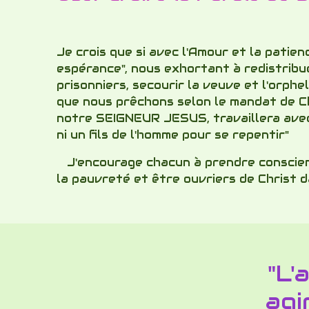
Je crois que si avec l'Amour et la patien
espérance", nous exhortant à redistribue
prisonniers, secourir la veuve et l'orphel
que nous prêchons selon le mandat de Chr
notre SEIGNEUR JESUS, travaillera avec n
ni un fils de l'homme pour se repentir"
J'encourage chacun à prendre conscience
la pauvreté et être ouvriers de Christ 
"L'
agi