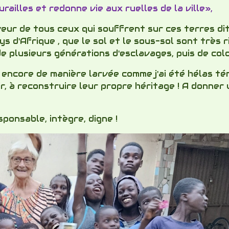
ailles et redonne vie aux ruelles de la ville»,
ur de tous ceux qui souffrent sur ces terres dites
ays d'Afrique , que le sol et le sous-sol sont très 
e plusieurs générations d'esclavages, puis de colo
encore de manière larvée comme j'ai été hélas témo
ir, à reconstruire leur propre héritage ! A donner
ponsable, intègre, digne !