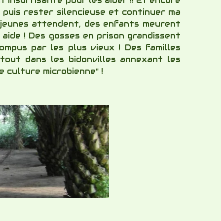
t insuffisante pour les aider !! Et encore
e puis rester silencieuse et continuer ma
es jeunes attendent, des enfants meurent
 aide ! Des gosses en prison grandissent
rompus par les plus vieux ! Des familles
tout dans les bidonvilles annexant les
e culture microbienne" !