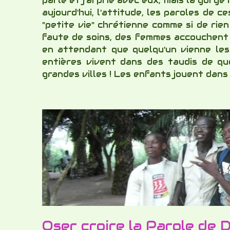
parlé et j'ai prié avec eux, mais la gorg
aujourd'hui, l'attitude, les paroles de 
"petite vie" chrétienne comme si de rie
faute de soins, des femmes accouchent à
en attendant que quelqu'un vienne les c
entières vivent dans des taudis de qu
grandes villes ! Les enfants jouent dans 
Oser croire la Parole de D