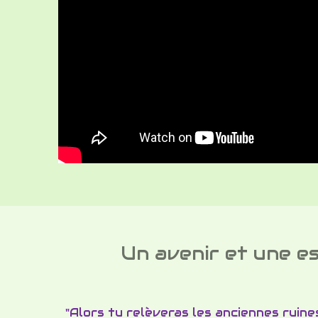
Un avenir et une esp
"Alors tu relèveras les anciennes ruin