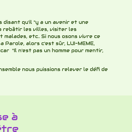
disant qu'il "y a un avenir et une
ebâtir les villes, visiter les
nt malades, etc.. Si nous osons vivre ce
a Parole, alors c'est sûr, LUI-MEME,
car "Il n'est pas un homme pour mentir,
semble nous puissions relever le défi de
se à
être