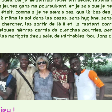
e nouée, car je me sentais tellement seule, tellemen
ces jeunes gens me poursuivent, et je sais que je n
n était, comme si je ne savais pas, que là-bas d
 même le sol dans les cases, sans hygiène, sans
hercher, les sortir de là !! et ils restent cor
elques mètres carrés de planches pourries, par
les marigots d'eau sale, de véritables "bouillons d
ieu !